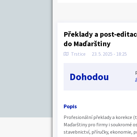
Překlady a post-editac
do Maďarštiny
Trstice
23. 5. 2025 - 18:25
Dohodou
Popis
Profesionální překlady a korekce (t
Maďarštiny pro firmy i soukromé oso
stavebnictví, příručky, ekonomie, prá