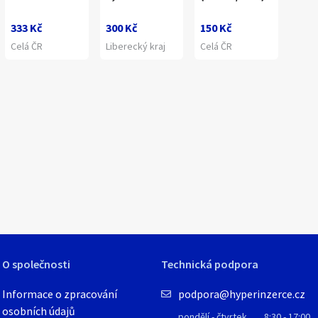
333 Kč
300 Kč
150 Kč
Celá ČR
Liberecký kraj
Celá ČR
1
/
1
O společnosti
Technická podpora
Informace o zpracování
podpora@hyperinzerce.cz
osobních údajů
pondělí - čtvrtek
8:30 - 17:00