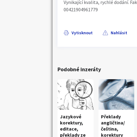
Vynikající kvalita, rychlé dodání. F
00421904961779
Vytisknout
Nahlásit
Podobné inzeráty
Jazykové
Překlady
korektury,
angličtina/
editace,
čeština,
překlady ze
korektury