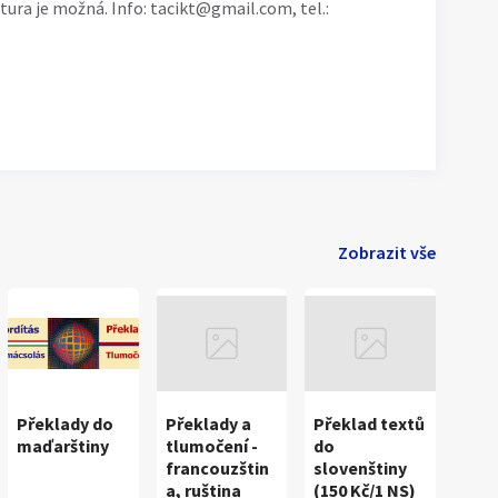
aktura je možná. Info: tacikt@gmail.com, tel.:
Zobrazit vše
Překlady do
Překlady a
Překlad textů
maďarštiny
tlumočení -
do
francouzštin
slovenštiny
a, ruština
(150 Kč/1 NS)