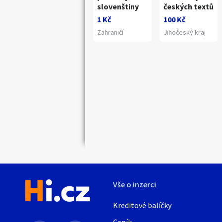
slovenštiny
českých textů
1 Kč
100 Kč
Zahraničí
Jihočeský kraj
Náhledy
Vše o inzerci
Kreditové balíčky