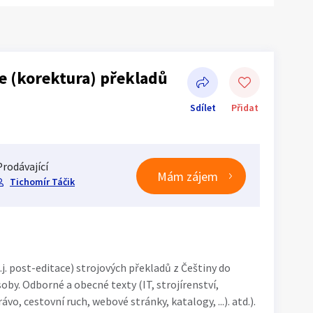
e (korektura) překladů
Sdílet
Přidat
Prodávající
Mám zájem
Tichomír Táčik
Sdílet na Facebooku
.j. post-editace) strojových překladů z Češtiny do
by. Odborné a obecné texty (IT, strojírenství,
vo, cestovní ruch, webové stránky, katalogy, ...). atd.).