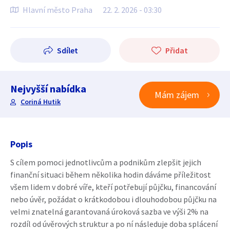
Hlavní město Praha
22. 2. 2026 - 03:30
Sdílet
Přidat
Nejvyšší nabídka
Mám zájem
Coriná Hutik
Popis
S cílem pomoci jednotlivcům a podnikům zlepšit jejich
finanční situaci během několika hodin dáváme příležitost
všem lidem v dobré víře, kteří potřebují půjčku, financování
nebo úvěr, požádat o krátkodobou i dlouhodobou půjčku na
velmi znatelná garantovaná úroková sazba ve výši 2% na
rozdíl od úvěrových struktur a po ní následuje doba splácení