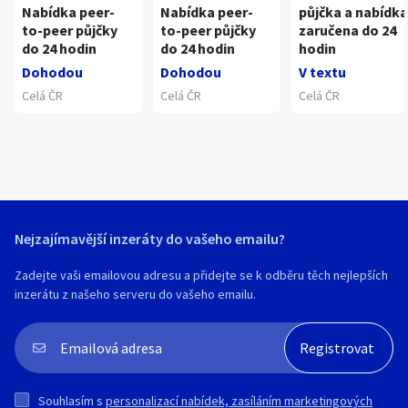
Nabídka peer-
Nabídka peer-
půjčka a nabídka
to-peer půjčky
to-peer půjčky
zaručena do 24
do 24 hodin
do 24 hodin
hodin
Dohodou
Dohodou
V textu
Celá ČR
Celá ČR
Celá ČR
Nejzajímavější inzeráty do vašeho emailu?
Zadejte vaši emailovou adresu a přidejte se k odběru těch nejlepších
inzerátu z našeho serveru do vašeho emailu.
Souhlasím s
personalizací nabídek, zasíláním marketingových