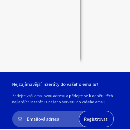
Zavřít
Nejzajímavější inzeráty do vašeho emailu?
Zadejte vaši emailovou adresu a přidejte se k odběru těch
nejlepších inzerátu z našeho serveru do vašeho emailu.