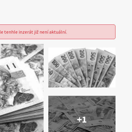
le tenhle inzerát již není aktuální.
+1