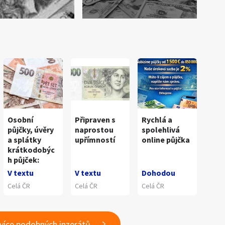
Osobní
Připraven s
Rychlá a
půjčky, úvěry
naprostou
spolehlivá
a splátky
upřímností
online půjčka
krátkodobýc
h půjček:
V textu
V textu
Dohodou
Celá ČR
Celá ČR
Celá ČR
 více podobných inzerátů