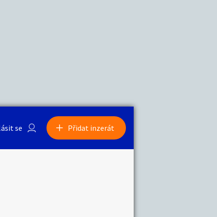
a
Zvířata
0
/
2000
Nahlásit
0
/
1000
lásit se
Přidat inzerát
obby
Sběratelství
ní
Ostatní