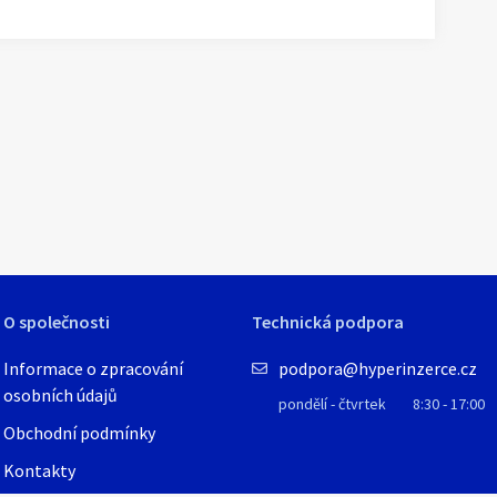
1
/
4
O společnosti
Technická podpora
Informace o zpracování
podpora@hyperinzerce.cz
osobních údajů
pondělí - čtvrtek
8:30 - 17:00
Obchodní podmínky
Kontakty