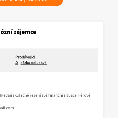
iózní zájemce
Prodávající
Sàrka Holubová
hledají skutečné řešení své finanční situace. Férové
ail.com