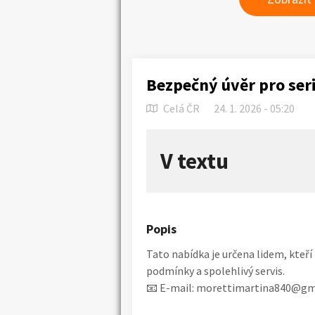
Bezpečný úvěr pro ser
Celá ČR
24. 1. 2026 - 05:20
V textu
Popis
Tato nabídka je určena lidem, kteří 
podmínky a spolehlivý servis.
📧 E-mail: morettimartina840@gm