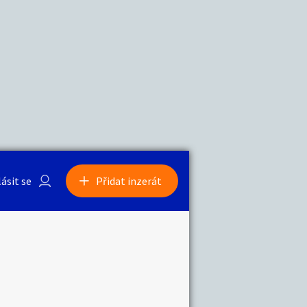
a
Zvířata
0
/
2000
Nahlásit
0
/
1000
lásit se
Přidat inzerát
obby
Sběratelství
ní
Ostatní