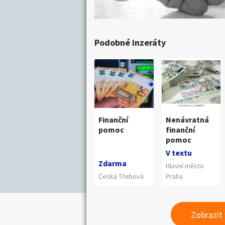
Podobné inzeráty
Finanční
Nenávratná
pomoc
finanční
pomoc
V textu
Zdarma
Hlavní město
Česká Třebová
Praha
Zobrazit