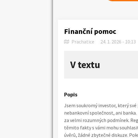
Finanční pomoc
Prachatice
24. 1. 2026 - 10:13
V textu
Popis
Jsem soukromý investor, který své 
nebankovní společnost, ani banka.
za velmi rozumných podmínek. Regi
těmito fakty s vámi mohu souhlasit
úvěrů, žádné zbytečné diskuze. Po