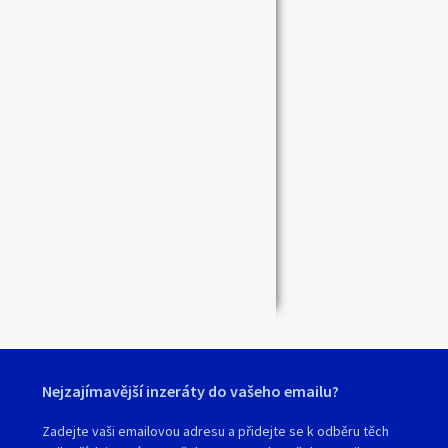
Zavřít
Nejzajímavější inzeráty do vašeho emailu?
Zadejte vaši emailovou adresu a přidejte se k odběru těch