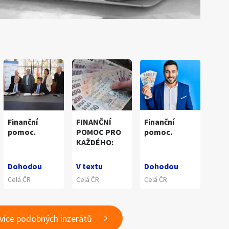
Finanční
FINANČNÍ
Finanční
pomoc.
POMOC PRO
pomoc.
KAŽDÉHO:
Dohodou
V textu
Dohodou
Celá ČR
Celá ČR
Celá ČR
 více podobných inzerátů