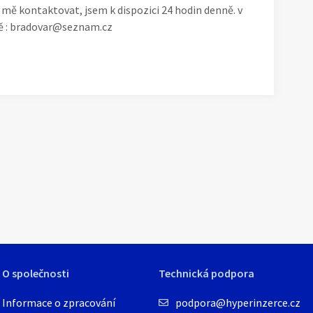
ě kontaktovat, jsem k dispozici 24 hodin denně. v
ě : bradovar@seznam.cz
1
/
1
O společnosti
Technická podpora
Informace o zpracování
podpora@hyperinzerce.cz