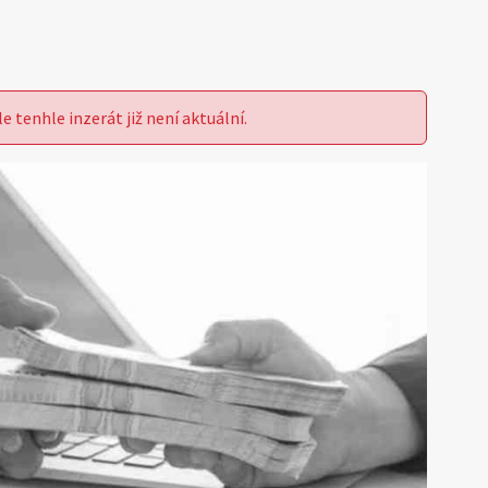
le tenhle inzerát již není aktuální.