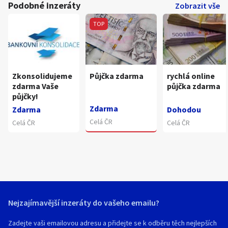
Podobné inzeráty
Zobrazit vše
TOP
Zkonsolidujeme
Půjčka zdarma
rychlá online
zdarma Vaše
půjčka zdarma
půjčky!
Zdarma
Zdarma
Dohodou
Celá ČR
Celá ČR
Celá ČR
Nejzajímavější inzeráty do vašeho emailu?
Zadejte vaši emailovou adresu a přidejte se k odběru těch nejlepších