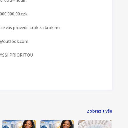
ci do 24 hodin.
000 000,00 czk.
dce vás provede krok za krokem.
na@outlook.com
YŠŠÍ PRIORITOU
Zobrazit vše