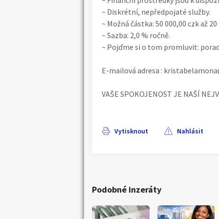
~ Finanční prostředky jsou k dispozi
~ Diskrétní, nepředpojaté služby.
~ Možná částka: 50 000,00 czk až 20 
~ Sazba: 2,0 % ročně.
~ Pojďme si o tom promluvit: pora
E-mailová adresa : kristabelamo
VAŠE SPOKOJENOST JE NAŠÍ NEJV
Vytisknout
Nahlásit
Podobné inzeráty