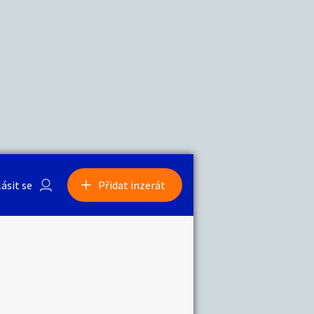
a
Zvířata
0
/
2000
Nahlásit
0
/
1000
lásit se
Přidat inzerát
obby
Sběratelství
ní
Ostatní