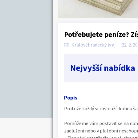
Potřebujete peníze? Zí
Královéhradecký kraj
22. 2. 2
Nejvyšší nabídka
Popis
Protože každý si zaslouží druhou ša
Pomůžeme vám postavit se na nohy d
zadlužení nebo v platební neschopn