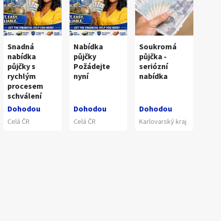
Snadná
Nabídka
Soukromá
nabídka
půjčky
půjčka -
půjčky s
Požádejte
seriózní
rychlým
nyní
nabídka
procesem
schválení
Dohodou
Dohodou
Dohodou
Celá ČR
Celá ČR
Karlovarský kraj
1
/
3