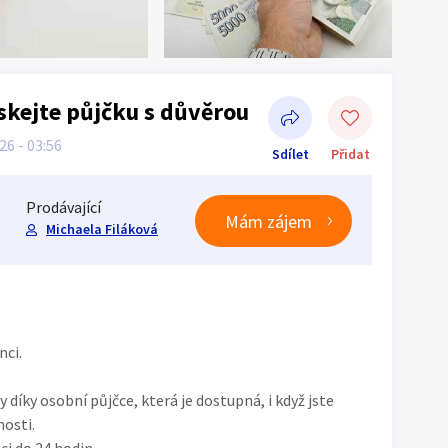
skejte půjčku s důvěrou
026 - 03:56
Sdílet
Přidat
Prodávající
Mám zájem
Michaela Filáková
Sdílet na Facebooku
nci.
íky osobní půjčce, která je dostupná, i když jste
osti.