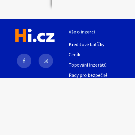
Vše o inzerci
Kreditové balíčky
Ceník
Topování inzerátů
Rady pro bezpečné
obchodování
AI
Nápověda
Provozní podmínky
Pravidla inzerce
Nastavení soukromí