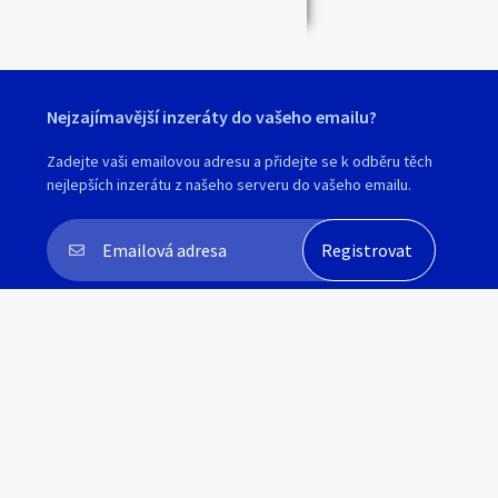
Nejzajímavější inzeráty do vašeho emailu?
Zadejte vaši emailovou adresu a přidejte se k odběru těch
nejlepších inzerátu z našeho serveru do vašeho emailu.
Souhlasím s
personalizací nabídek, zasíláním
marketingových materiálů a upozornění
.