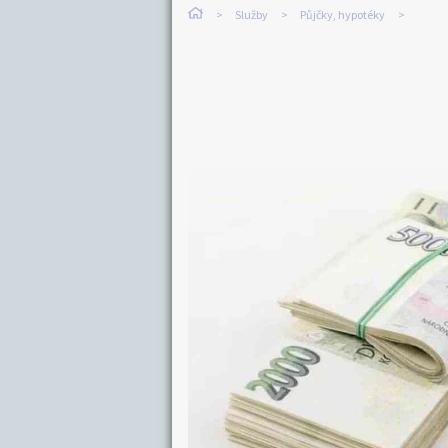
Služby
Půjčky, hypotéky