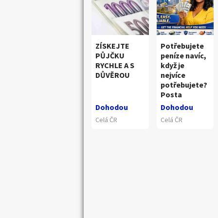
ZÍSKEJTE
Potřebujete
PŮJČKU
peníze navíc,
RYCHLE A S
když je
DŮVĚROU
nejvíce
potřebujete?
Posta
Dohodou
Dohodou
Celá ČR
Celá ČR
Náhledy