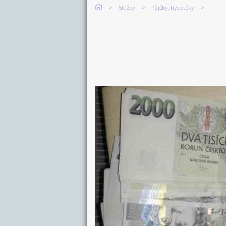
Služby
Půjčky, hypotéky