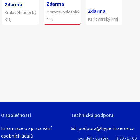
Zdarma
Zdarma
Zdarma
Moravskoslezský
Královéhradecký
kraj
kraj
Karlovarský kraj
1
/
1
O společnosti
Technická podpora
Informace o zpracování
podpora@hyperinzerce.cz
osobních údajů
pondělí - čtvrtek
8:30 - 17:00