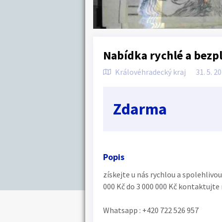
Nabídka rychlé a bezp
Královéhradecký kraj
31. 5. 2
Zdarma
Popis
získejte u nás rychlou a spolehliv
000 Kč do 3 000 000 Kč kontaktujte 
Whatsapp : ‪+420 722 526 957‬ ‪