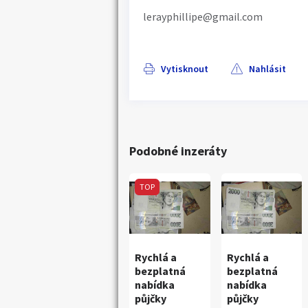
lerayphillipe@gmail.com
Vytisknout
Nahlásit
Podobné inzeráty
TOP
Rychlá a
Rychlá a
bezplatná
bezplatná
nabídka
nabídka
půjčky
půjčky