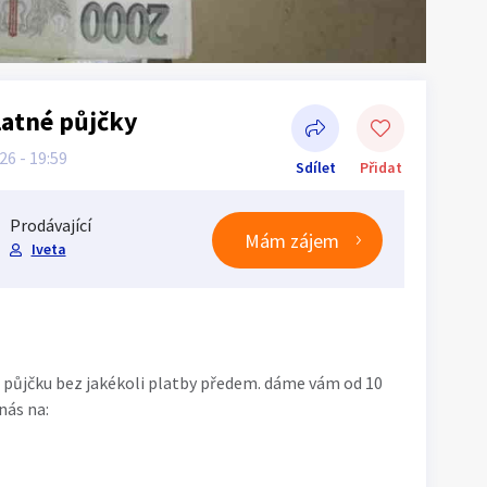
latné půjčky
026 - 19:59
Sdílet
Přidat
Prodávající
Mám zájem
Iveta
Sdílet na Facebooku
ou půjčku bez jakékoli platby předem. dáme vám od 10
nás na: