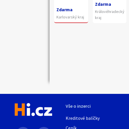
Zdarma
Zdarma
Královéhradecký
Karlovarský kraj
kraj
Náhledy
Vše o inzerci
Kreditové balíčky
Ceník