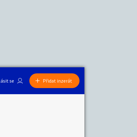
a
Zvířata
0
/
2000
Nahlásit
0
/
1000
lásit se
Přidat inzerát
obby
Sběratelství
ní
Ostatní