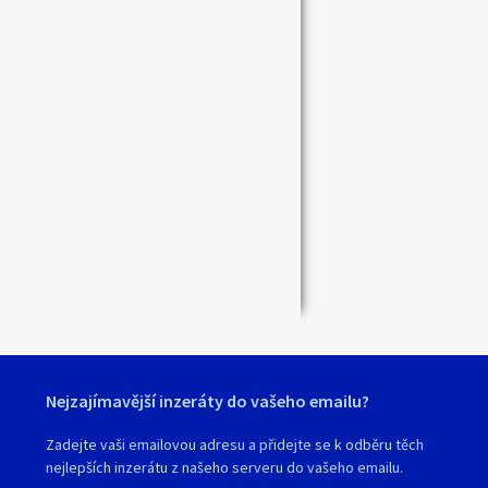
Zavřít
Nejzajímavější inzeráty do vašeho emailu?
Zadejte vaši emailovou adresu a přidejte se k odběru těch
nejlepších inzerátu z našeho serveru do vašeho emailu.